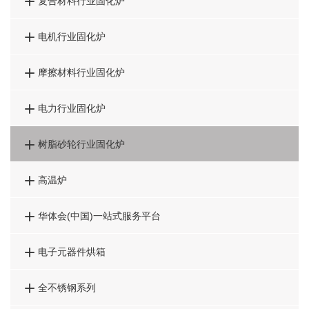

复合材料行业固化炉

电机行业固化炉

摩擦材料行业固化炉

电力行业固化炉

树脂砂轮行业固化炉

高温炉

华体会(中国)一站式服务平台

电子元器件烘箱

全不锈钢系列