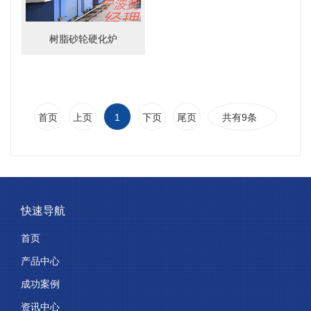
树脂砂轮硬化炉
首页
上页
1
下页
尾页
共有9条
快速导航
首页
产品中心
成功案例
资讯中心