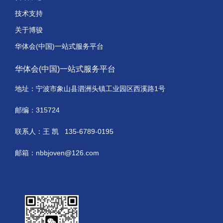
技术支持
关于博骏
华体会(中国)一站式服务平台
华体会(中国)一站式服务平台
地址：宁波市象山县泗洲头镇工业园区西溪路1号
邮编：315724
联系人：王 凯 135-6789-0195
邮箱：nbbjoven@126.com