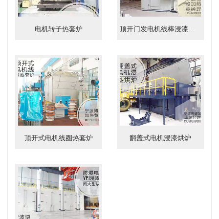
电机转子热套炉
顶开门发电机线棒浸漆烘箱
顶开式电机线圈热套炉
翻盖式电机浸漆烘炉