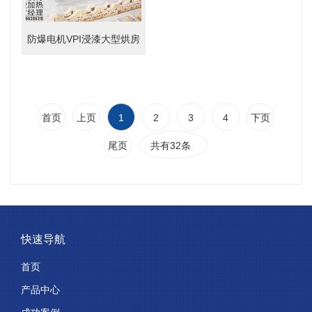
防爆电机VPI浸漆大型烘房
首页
上页
1
2
3
4
下页
尾页
共有32条
快速导航
首页
产品中心