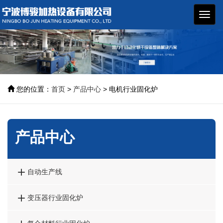
博骏
加热
设备
您的位置：
首页
>
产品中心
> 电机行业固化炉
产品中心

自动生产线

变压器行业固化炉